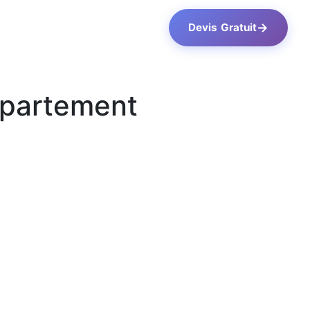
→
Devis Gratuit
département