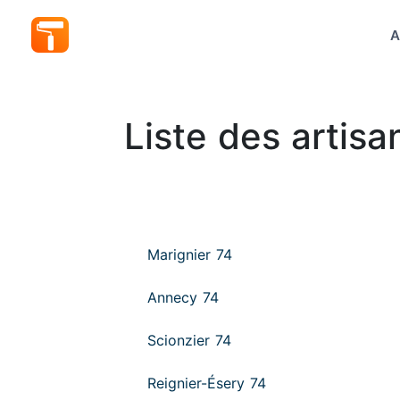
A
Liste des artisa
Marignier 74
Annecy 74
Scionzier 74
Reignier-Ésery 74