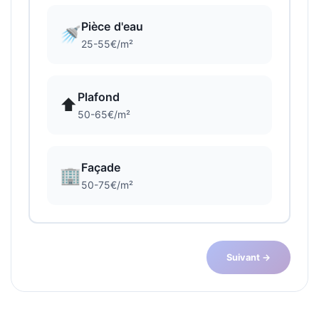
Pièce d'eau
🚿
25-55€/m²
Plafond
⬆️
50-65€/m²
Façade
🏢
50-75€/m²
Suivant →