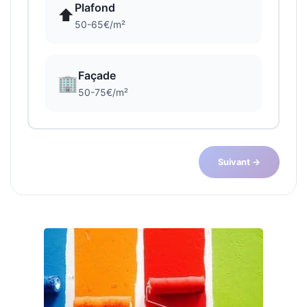
Plafond
⬆️
50-65€/m²
Façade
🏢
50-75€/m²
Suivant →