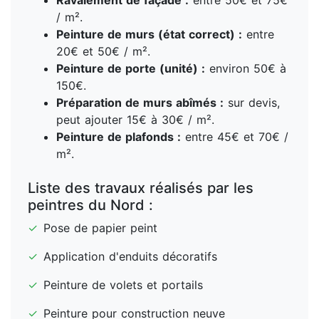
Ravalement de façade :
entre 50€ et 75€
/ m².
Peinture de murs (état correct) :
entre
20€ et 50€ / m².
Peinture de porte (unité) :
environ 50€ à
150€.
Préparation de murs abîmés :
sur devis,
peut ajouter 15€ à 30€ / m².
Peinture de plafonds :
entre 45€ et 70€ /
m².
Liste des travaux réalisés par les
peintres du Nord :
✓
Pose de papier peint
✓
Application d'enduits décoratifs
✓
Peinture de volets et portails
✓
Peinture pour construction neuve