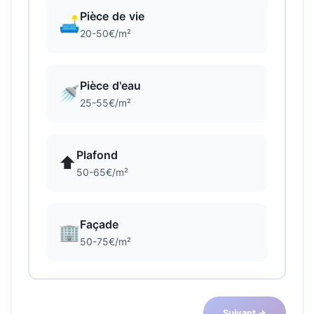
Pièce de vie
🛋️
20-50€/m²
Pièce d'eau
🚿
25-55€/m²
Plafond
⬆️
50-65€/m²
Façade
🏢
50-75€/m²
Suivant →