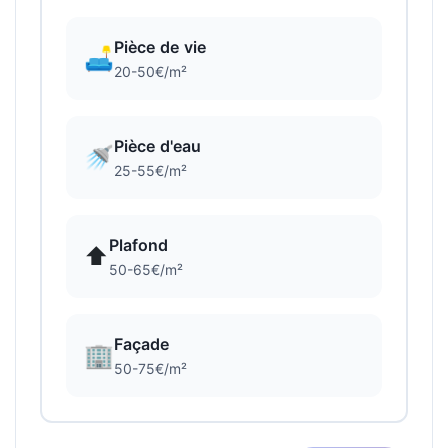
Pièce de vie
🛋️
20-50€/m²
Pièce d'eau
🚿
25-55€/m²
Plafond
⬆️
50-65€/m²
Façade
🏢
50-75€/m²