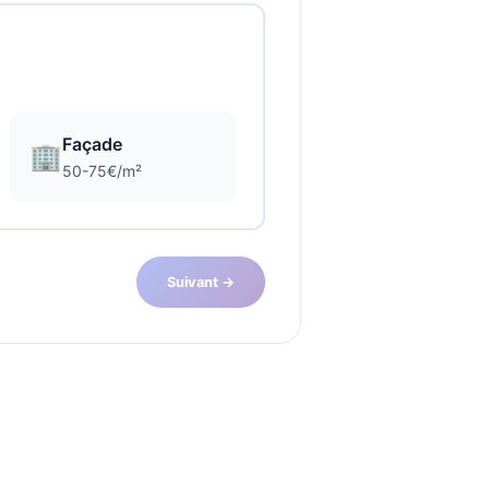
Façade
🏢
50-75€/m²
Suivant →