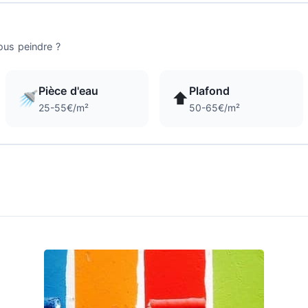
ous peindre ?
Pièce d'eau
Plafond
🚿
⬆️
25-55€/m²
50-65€/m²