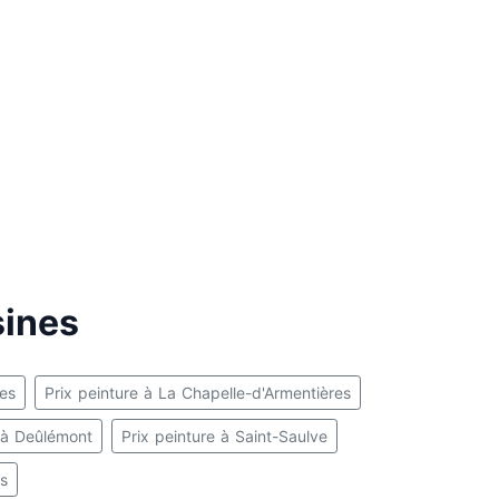
sines
res
Prix peinture à La Chapelle-d'Armentières
e à Deûlémont
Prix peinture à Saint-Saulve
s