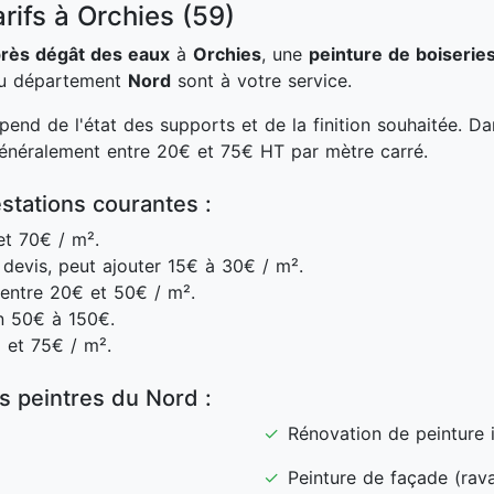
rifs à Orchies (59)
près dégât des eaux
à
Orchies
, une
peinture de boiserie
 du département
Nord
sont à votre service.
end de l'état des supports et de la finition souhaitée. D
généralement entre 20€ et 75€ HT par mètre carré.
stations courantes :
t 70€ / m².
devis, peut ajouter 15€ à 30€ / m².
entre 20€ et 50€ / m².
n 50€ à 150€.
 et 75€ / m².
es peintres du Nord :
✓
Rénovation de peinture i
✓
Peinture de façade (rav