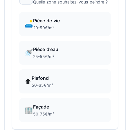
Quelle zone souhaitez-vous peindre ?
Pièce de vie
🛋️
20-50€/m²
Pièce d'eau
🚿
25-55€/m²
Plafond
⬆️
50-65€/m²
Façade
🏢
50-75€/m²