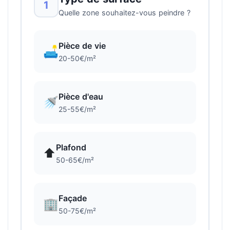
1
Quelle zone souhaitez-vous peindre ?
Pièce de vie
🛋️
20-50€/m²
Pièce d'eau
🚿
25-55€/m²
Plafond
⬆️
50-65€/m²
Façade
🏢
50-75€/m²