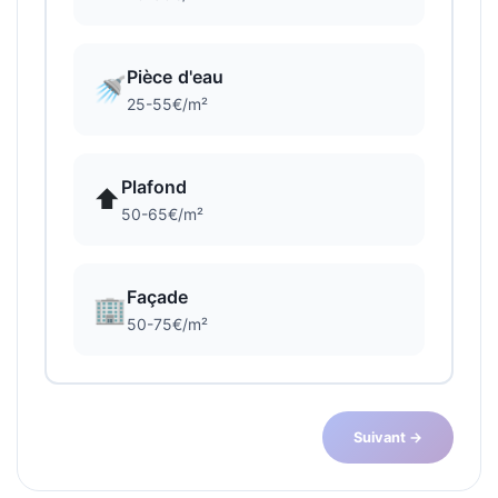
Pièce d'eau
🚿
25-55€/m²
Plafond
⬆️
50-65€/m²
Façade
🏢
50-75€/m²
Suivant →