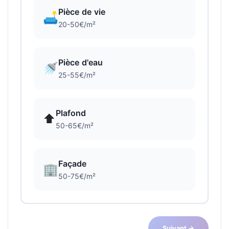
Pièce de vie
🛋️
20-50€/m²
Pièce d'eau
🚿
25-55€/m²
Plafond
⬆️
50-65€/m²
Façade
🏢
50-75€/m²
Suivant →