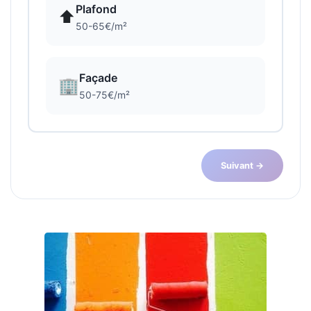
Plafond
⬆️
50-65€/m²
Façade
🏢
50-75€/m²
Suivant →