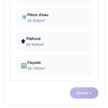
Pièce d'eau
🚿
25-55€/m²
Plafond
⬆️
50-65€/m²
Façade
🏢
50-75€/m²
Suivant →