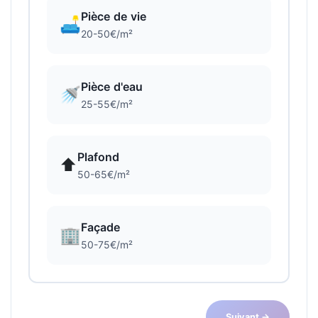
Pièce de vie
🛋️
20-50€/m²
Pièce d'eau
🚿
25-55€/m²
Plafond
⬆️
50-65€/m²
Façade
🏢
50-75€/m²
Suivant →