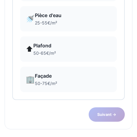
Pièce d'eau
🚿
25-55€/m²
Plafond
⬆️
50-65€/m²
Façade
🏢
50-75€/m²
Suivant →