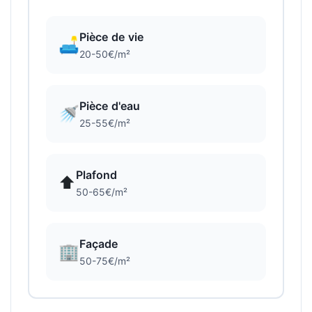
Pièce de vie
🛋️
20-50€/m²
Pièce d'eau
🚿
25-55€/m²
Plafond
⬆️
50-65€/m²
Façade
🏢
50-75€/m²