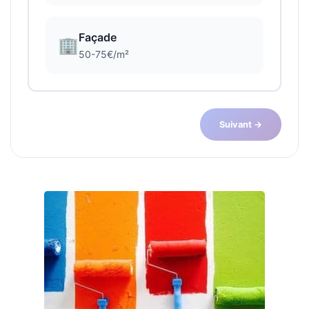
Façade
🏢
50-75€/m²
Suivant →