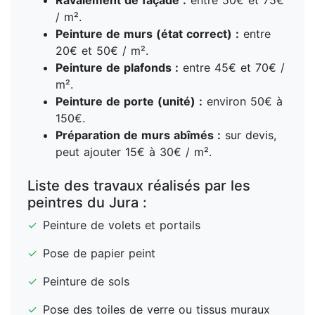
Ravalement de façade :
entre 50€ et 75€
/ m².
Peinture de murs (état correct) :
entre
20€ et 50€ / m².
Peinture de plafonds :
entre 45€ et 70€ /
m².
Peinture de porte (unité) :
environ 50€ à
150€.
Préparation de murs abîmés :
sur devis,
peut ajouter 15€ à 30€ / m².
Liste des travaux réalisés par les
peintres du Jura :
✓
Peinture de volets et portails
✓
Pose de papier peint
✓
Peinture de sols
✓
Pose des toiles de verre ou tissus muraux