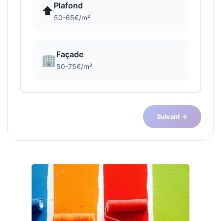
Plafond
⬆️
50-65€/m²
Façade
🏢
50-75€/m²
Suivant →