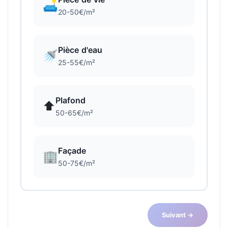
🛋️
20-50€/m²
Pièce d'eau
🚿
25-55€/m²
Plafond
⬆️
50-65€/m²
Façade
🏢
50-75€/m²
Suivant →