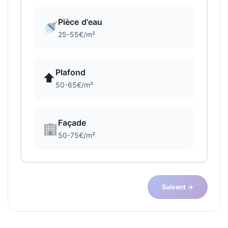
Pièce d'eau
🚿
25-55€/m²
Plafond
⬆️
50-65€/m²
Façade
🏢
50-75€/m²
Suivant →