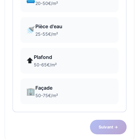
20-50€/m²
Pièce d'eau
🚿
25-55€/m²
Plafond
⬆️
50-65€/m²
Façade
🏢
50-75€/m²
Suivant →