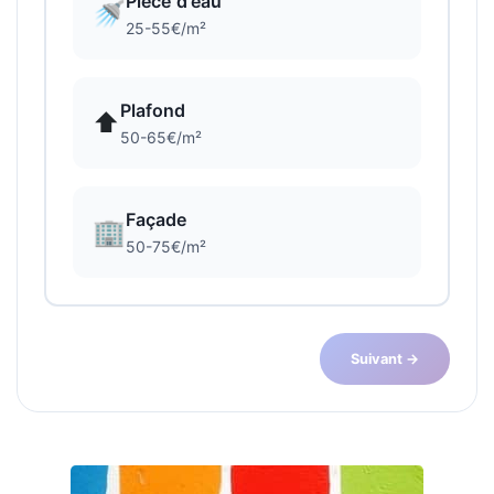
Pièce d'eau
🚿
25-55€/m²
Plafond
⬆️
50-65€/m²
Façade
🏢
50-75€/m²
Suivant →