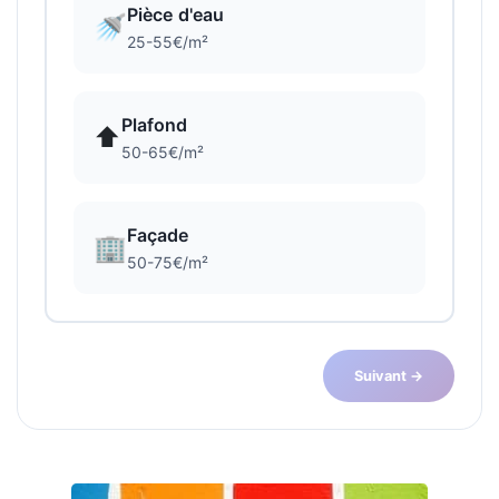
Pièce d'eau
🚿
25-55€/m²
Plafond
⬆️
50-65€/m²
Façade
🏢
50-75€/m²
Suivant →