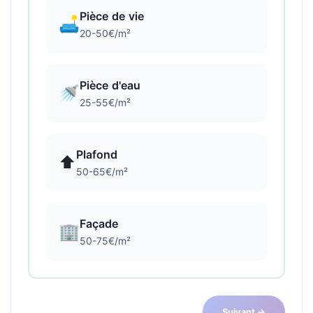
Pièce de vie
🛋️
20-50€/m²
Pièce d'eau
🚿
25-55€/m²
Plafond
⬆️
50-65€/m²
Façade
🏢
50-75€/m²
Suivant →