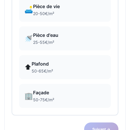
Pièce de vie
🛋️
20-50€/m²
Pièce d'eau
🚿
25-55€/m²
Plafond
⬆️
50-65€/m²
Façade
🏢
50-75€/m²
Suivant →