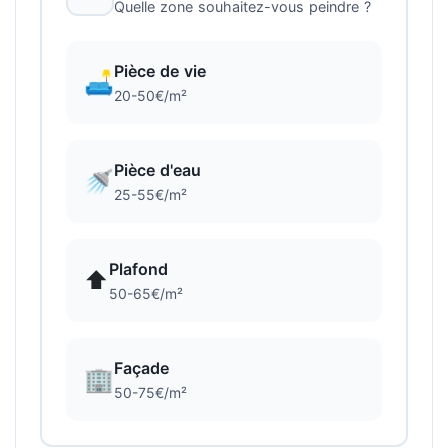
Quelle zone souhaitez-vous peindre ?
Pièce de vie
🛋️
20-50€/m²
Pièce d'eau
🚿
25-55€/m²
Plafond
⬆️
50-65€/m²
Façade
🏢
50-75€/m²