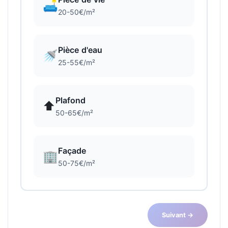
🛋️
20-50€/m²
Pièce d'eau
🚿
25-55€/m²
Plafond
⬆️
50-65€/m²
Façade
🏢
50-75€/m²
Suivant →