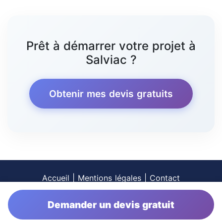
Prêt à démarrer votre projet à
Salviac ?
Obtenir mes devis gratuits
Accueil
|
Mentions légales
|
Contact
Demander un devis gratuit
prix-peinture.fr © 2026