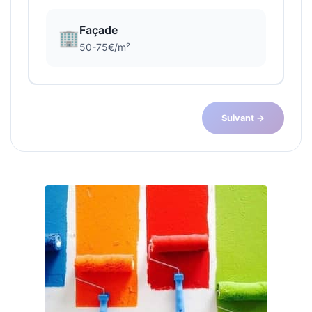
Façade
🏢
50-75€/m²
Suivant →