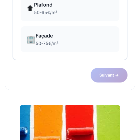
Plafond
⬆️
50-65€/m²
Façade
🏢
50-75€/m²
Suivant →