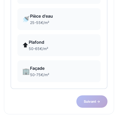
Pièce d'eau
🚿
25-55€/m²
Plafond
⬆️
50-65€/m²
Façade
🏢
50-75€/m²
Suivant →