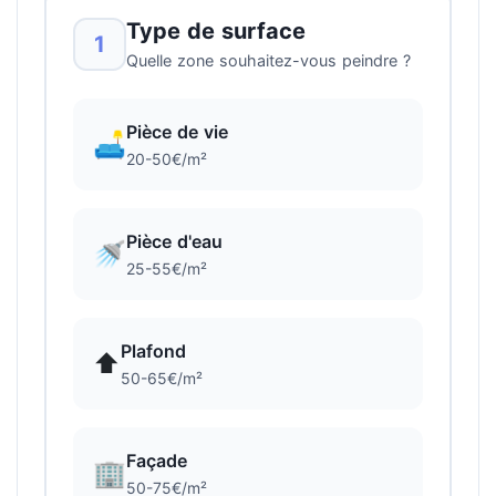
Type de surface
1
Quelle zone souhaitez-vous peindre ?
Pièce de vie
🛋️
20-50€/m²
Pièce d'eau
🚿
25-55€/m²
Plafond
⬆️
50-65€/m²
Façade
🏢
50-75€/m²