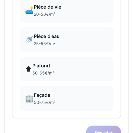
Pièce de vie
🛋️
20-50€/m²
Pièce d'eau
🚿
25-55€/m²
Plafond
⬆️
50-65€/m²
Façade
🏢
50-75€/m²
Suivant →