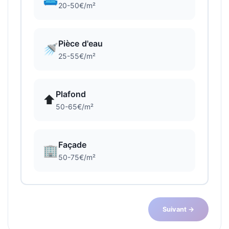
20-50€/m²
Pièce d'eau
🚿
25-55€/m²
Plafond
⬆️
50-65€/m²
Façade
🏢
50-75€/m²
Suivant →