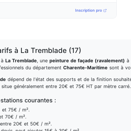
Inscription pro
arifs à La Tremblade (17)
à
La Tremblade
, une
peinture de façade (ravalement)
à
ofessionnels du département
Charente-Maritime
sont à vot
ade
dépend de l'état des supports et de la finition souhait
e situe généralement entre 20€ et 75€ HT par mètre carré.
stations courantes :
 et 75€ / m².
t 70€ / m².
entre 20€ et 50€ / m².
devis, peut ajouter 15€ à 30€ / m².