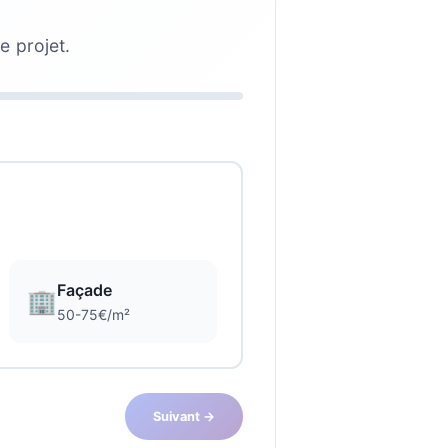
e projet.
Façade
🏢
50-75€/m²
Suivant →