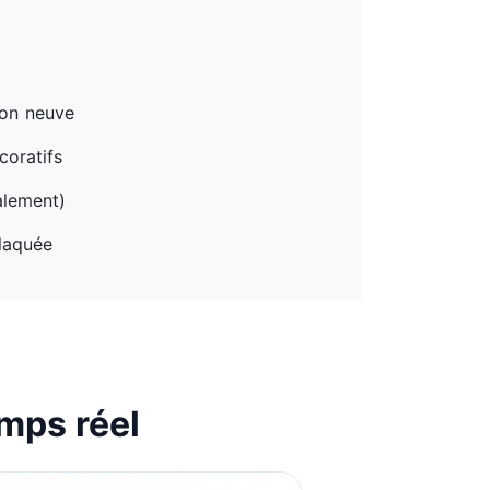
ion neuve
coratifs
alement)
 laquée
mps réel