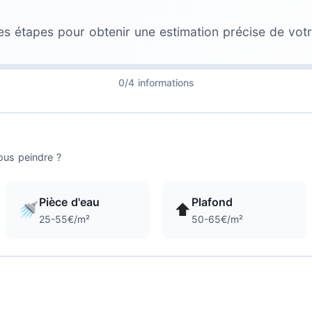
es étapes pour obtenir une estimation précise de votr
0/4 informations
ous peindre ?
Pièce d'eau
Plafond
🚿
⬆️
25-55€/m²
50-65€/m²