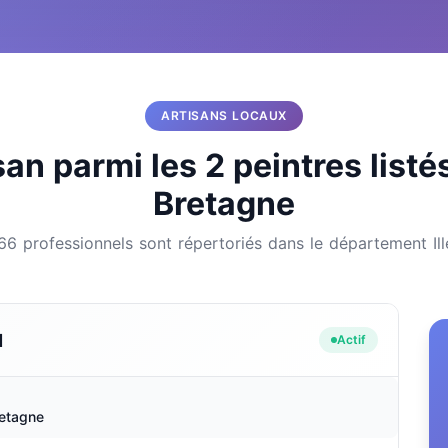
ARTISANS LOCAUX
san parmi les 2 peintres list
Bretagne
66 professionnels sont répertoriés dans le département Ill
N
Actif
etagne