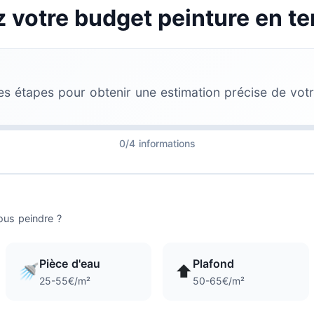
 votre budget peinture en te
es étapes pour obtenir une estimation précise de votr
0/4 informations
ous peindre ?
Pièce d'eau
Plafond
🚿
⬆️
25-55€/m²
50-65€/m²