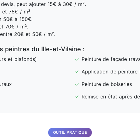
devis, peut ajouter 15€ à 30€ / m².
 et 75€ / m².
n 50€ à 150€.
t 70€ / m².
entre 20€ et 50€ / m².
s peintres du Ille-et-Vilaine :
urs et plafonds)
✓
Peinture de façade (rav
✓
Application de peinture
uraux
✓
Peinture de boiseries
✓
Remise en état après d
OUTIL PRATIQUE