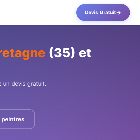
→
Devis Gratuit
retagne
(35) et
 un devis gratuit.
s peintres