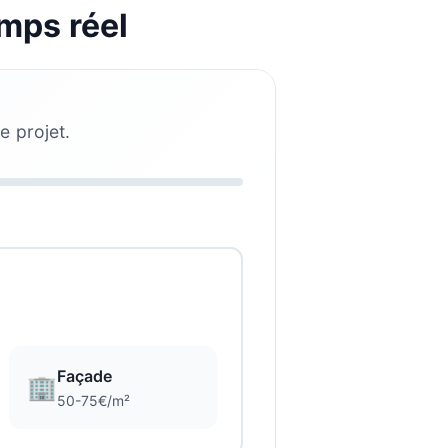
mps réel
e projet.
Façade
🏢
50-75€/m²