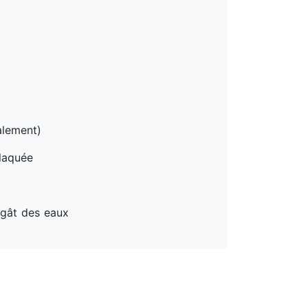
alement)
 laquée
égât des eaux