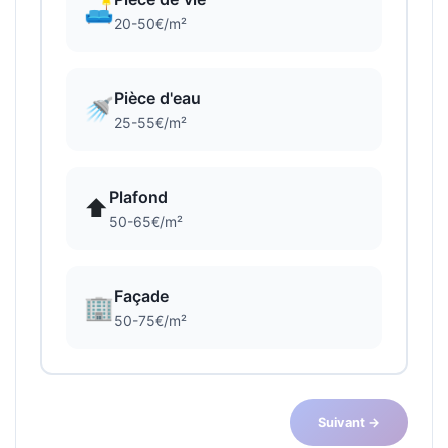
🛋️
20-50€/m²
Pièce d'eau
🚿
25-55€/m²
Plafond
⬆️
50-65€/m²
Façade
🏢
50-75€/m²
Suivant →