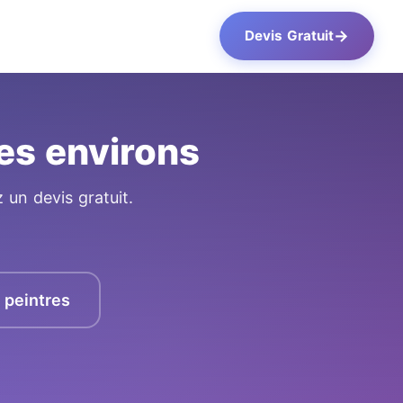
→
Devis Gratuit
es environs
 un devis gratuit.
s peintres