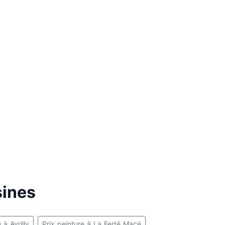
sines
 à Avrilly
Prix peinture à La Ferté Macé