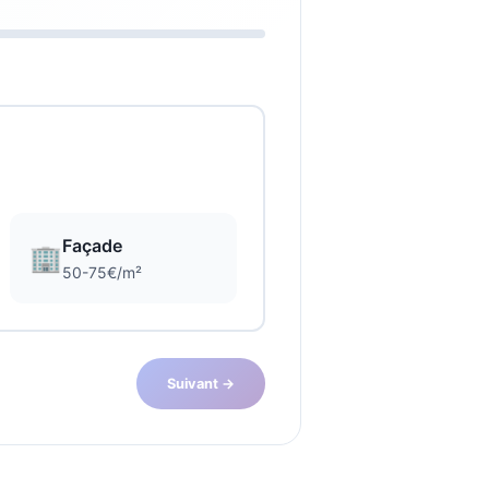
Façade
🏢
50-75€/m²
Suivant →