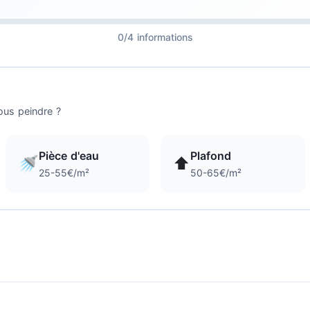
0/4 informations
ous peindre ?
Pièce d'eau
Plafond
🚿
⬆️
25-55€/m²
50-65€/m²