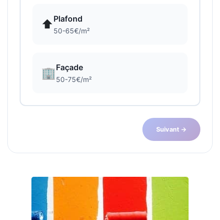
Plafond
⬆️
50-65€/m²
Façade
🏢
50-75€/m²
Suivant →