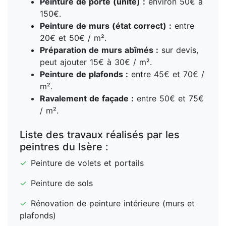
Peinture de porte (unité) :
environ 50€ à
150€.
Peinture de murs (état correct) :
entre
20€ et 50€ / m².
Préparation de murs abîmés :
sur devis,
peut ajouter 15€ à 30€ / m².
Peinture de plafonds :
entre 45€ et 70€ /
m².
Ravalement de façade :
entre 50€ et 75€
/ m².
Liste des travaux réalisés par les
peintres du Isère :
✓
Peinture de volets et portails
✓
Peinture de sols
✓
Rénovation de peinture intérieure (murs et
plafonds)