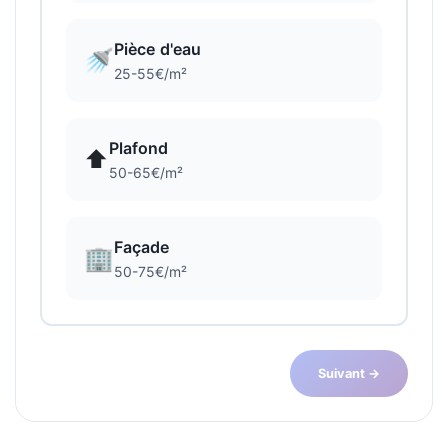
Pièce d'eau
🚿
25-55€/m²
Plafond
⬆️
50-65€/m²
Façade
🏢
50-75€/m²
Suivant →