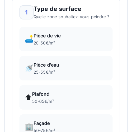
Type de surface
1
Quelle zone souhaitez-vous peindre ?
Pièce de vie
🛋️
20-50€/m²
Pièce d'eau
🚿
25-55€/m²
Plafond
⬆️
50-65€/m²
Façade
🏢
50-75€/m²