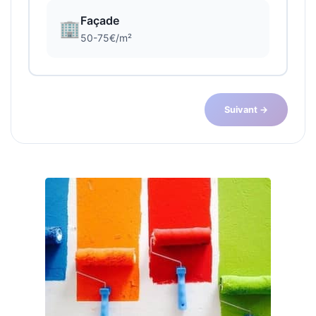
Façade
🏢
50-75€/m²
Suivant →