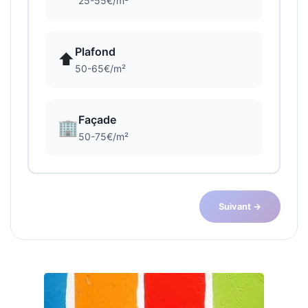
25-55€/m²
Plafond
⬆️
50-65€/m²
Façade
🏢
50-75€/m²
Suivant →