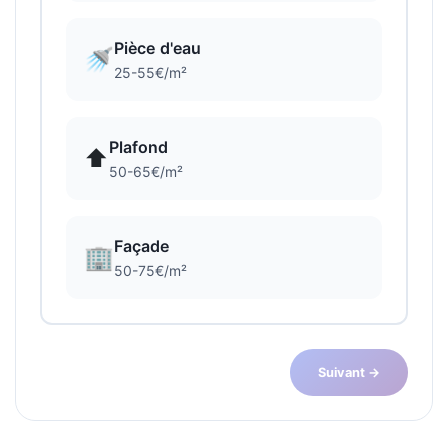
Pièce d'eau
🚿
25-55€/m²
Plafond
⬆️
50-65€/m²
Façade
🏢
50-75€/m²
Suivant →