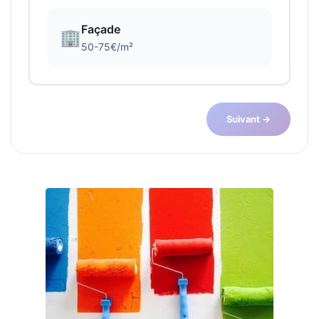
Façade
🏢
50-75€/m²
Suivant →