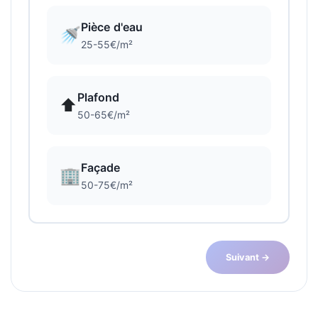
Pièce d'eau
🚿
25-55€/m²
Plafond
⬆️
50-65€/m²
Façade
🏢
50-75€/m²
Suivant →