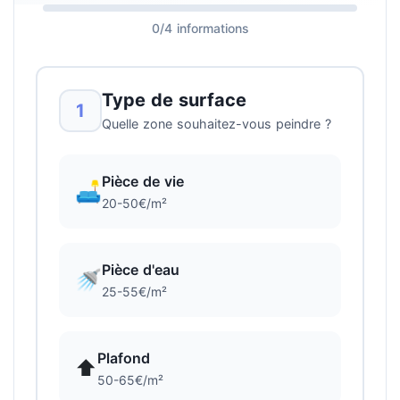
0/4 informations
Type de surface
1
Quelle zone souhaitez-vous peindre ?
Pièce de vie
🛋️
20-50€/m²
Pièce d'eau
🚿
25-55€/m²
Plafond
⬆️
50-65€/m²