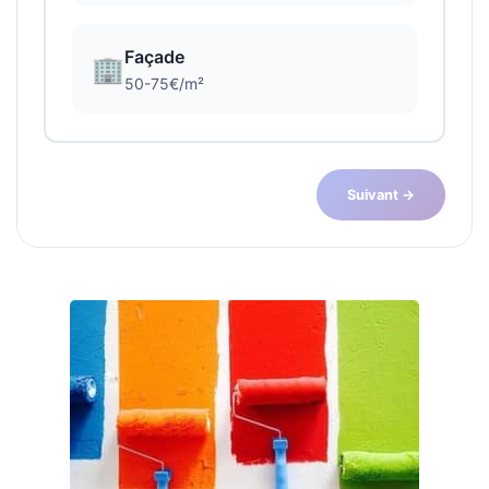
Façade
🏢
50-75€/m²
Suivant →