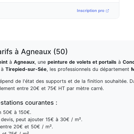
Inscription pro
arifs à Agneaux (50)
eint
à
Agneaux
, une
peinture de volets et portails
à
Cond
à
Tirepied-sur-Sée
, les professionnels du département
pend de l'état des supports et de la finition souhaitée. 
alement entre 20€ et 75€ HT par mètre carré.
stations courantes :
n 50€ à 150€.
devis, peut ajouter 15€ à 30€ / m².
entre 20€ et 50€ / m².
 et 75€ / m².