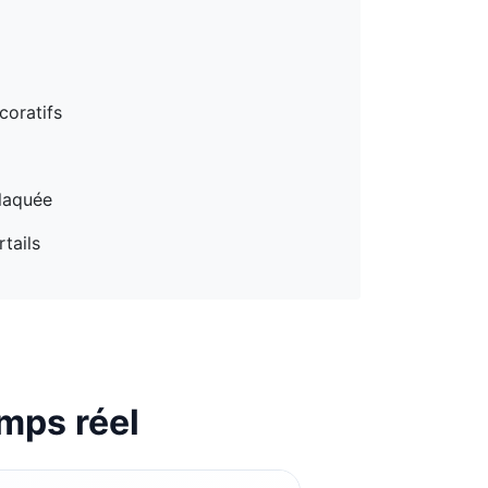
coratifs
 laquée
tails
mps réel