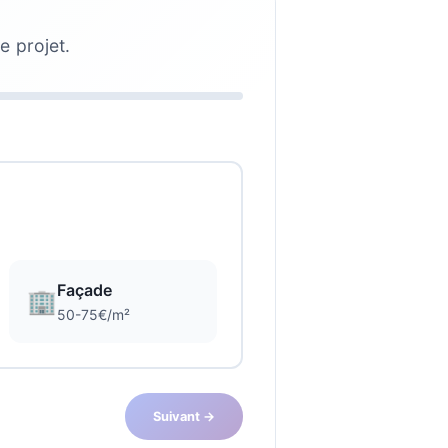
e projet.
Façade
🏢
50-75€/m²
Suivant →