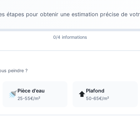
es étapes pour obtenir une estimation précise de votr
0/4 informations
ous peindre ?
Pièce d'eau
Plafond
🚿
⬆️
25-55€/m²
50-65€/m²