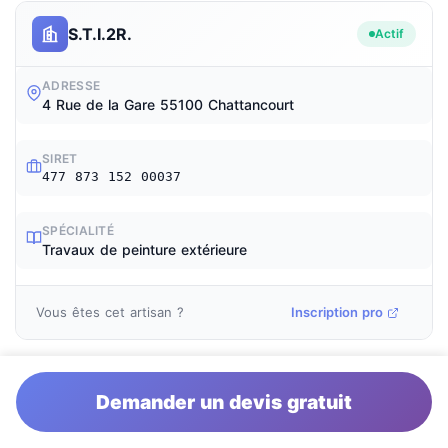
S.T.I.2R.
Actif
ADRESSE
4 Rue de la Gare 55100 Chattancourt
SIRET
477 873 152 00037
SPÉCIALITÉ
Travaux de peinture extérieure
Vous êtes cet artisan ?
Inscription pro
SARL LAURENT
Actif
Demander un devis gratuit